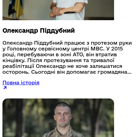
Олександр Піддубний
Олександр Піддубний працює з протезом руки
у Головному сервісному центрі МВС. У 2015
році, перебуваючи в зоні АТО, він втратив
кінцівку. Після протезування та тривалої
реабілітації Олександр не хоче залишатися
осторонь. Сьогодні він допомагає громадянам
у вирішенні важливих питань та є прикладом
Повна історія
для тих, хто пережив серйозні травми, але не
зупинився.