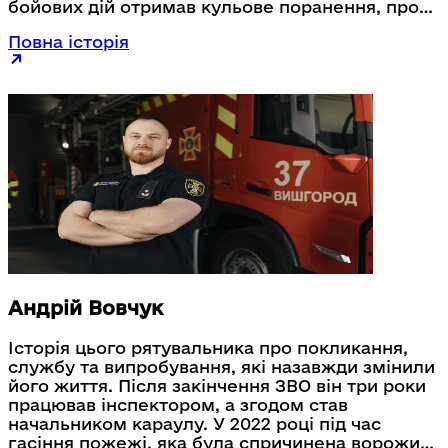
бойових дій отримав кульове поранення, проте
навіть це не змусило його покинути службу.
Повна історія
Згодом після повернення до відносно
нормального життя, Костянтин вирішив
опанувати професію оператора Служби 112.
Андрій Вовчук
Історія цього рятувальника про покликання,
службу та випробування, які назавжди змінили
його життя. Після закінчення ЗВО він три роки
працював інспектором, а згодом став
начальником караулу. У 2022 році під час
гасіння пожежі, яка була спричинена ворожим