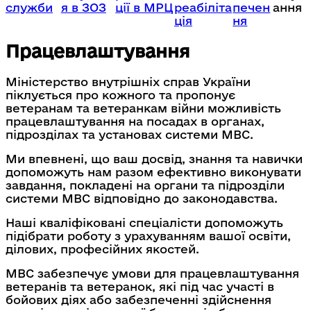
служби
я в ЗОЗ
ції в МРЦ
реабіліта
печен
ання
ція
ня
Працевлаштування
Міністерство внутрішніх справ України
піклується про кожного та пропонує
ветеранам та ветеранкам війни можливість
працевлаштування на посадах в органах,
підрозділах та установах системи МВС.
Ми впевнені, що ваш досвід, знання та навички
допоможуть нам разом ефективно виконувати
завдання, покладені на органи та підрозділи
системи МВС відповідно до законодавства.
Наші кваліфіковані спеціалісти допоможуть
підібрати роботу з урахуванням вашої освіти,
ділових, професійних якостей.
МВС забезпечує умови для працевлаштування
ветеранів та ветеранок, які під час участі в
бойових діях або забезпеченні здійснення