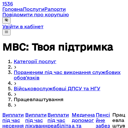
1536
Головна
Послуги
Рапорти
Повідомити про корупцію
Увійти в кабінет
МВС: Твоя підтримка
Категорії послуг
Пораненим під час виконання службових
обовʼязків
Військовослужбовці ДПСУ та НГУ
Працевлаштування
Виплати
Виплати
Виплати
Медична
Пенсі
Прац
під час
під час
під час
допомог
йне
евла
несення
лікуванн
реабіліта
а та
забез
штув