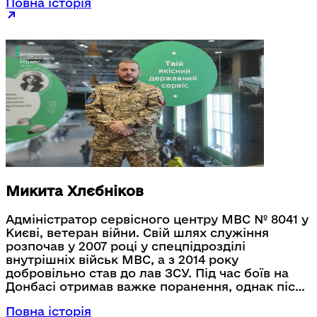
Повна історія
системі МВС, став викладачем Харківського
національного університету внутрішніх справ і
водночас досяг значних результатів в
адаптивному спорті.
Микита Хлєбніков
Адміністратор сервісного центру МВС № 8041 у
Києві, ветеран війни. Свій шлях служіння
розпочав у 2007 році у спецпідрозділі
внутрішніх військ МВС, а з 2014 року
добровільно став до лав ЗСУ. Під час боїв на
Донбасі отримав важке поранення, однак після
початку повномасштабного вторгнення знову
Повна історія
долучився до оборони України. Нині, попри