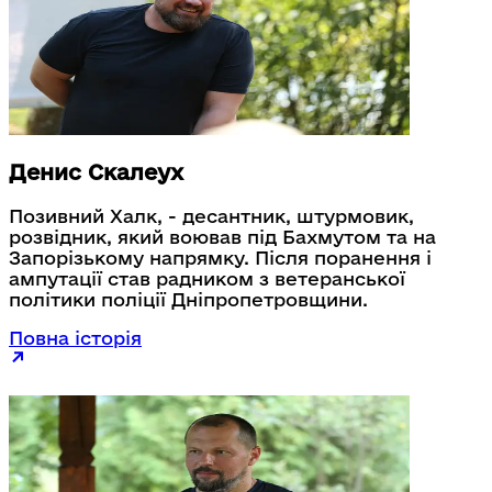
Денис Скалеух
Позивний Халк, - десантник, штурмовик,
розвідник, який воював під Бахмутом та на
Запорізькому напрямку. Після поранення і
ампутації став радником з ветеранської
політики поліції Дніпропетровщини.
Повна історія