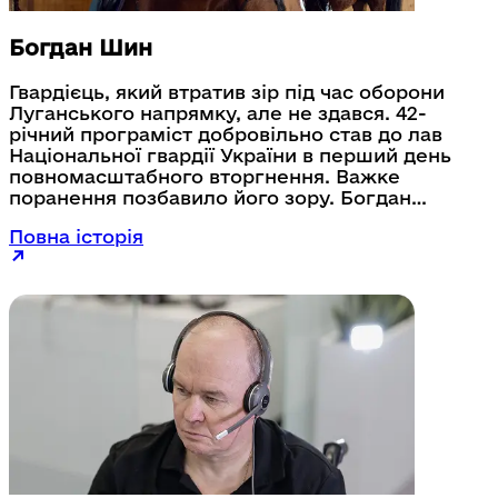
Богдан Шин
Гвардієць, який втратив зір під час оборони
Луганського напрямку, але не здався. 42-
річний програміст добровільно став до лав
Національної гвардії України в перший день
повномасштабного вторгнення. Важке
поранення позбавило його зору. Богдан
пройшов курс адаптації “Перезавантаження” в
Повна історія
реабілітаційному центрі МВС, де вчився
орієнтуватися в просторі, працювати з
гаджетами для незрячих і подолав
психологічні бар'єри. Наразі працює в
управлінні підтримки та комунікацій
департаменту впровадження та інформаційно-
аналітичного забезпечення Державного
підприємства “ІНФОТЕХ”.