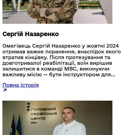
Сергій Назаренко
Омегівець Сергій Назаренко у жовтні 2024
отримав важке поранення, внаслідок якого
втратив кінцівку. Після протезування та
довготривалої реабілітації, воїн вирішив
залишитися в команді МВС, виконуючи
важливу місію — бути інструктором для
спецпризначенців. Його історію дивіться у
Повна історія
проєкті "Я в команді".