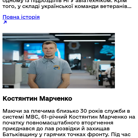
одному із підрозділів НГУ авіатехніком. Крім
того, у складі української команди ветеранів
він брав участь у міжнародних змаганнях
Повна історія
OCEANMAN-2026 на відкритій воді в Італії.
Костянтин Марченко
Маючи за плечима близько 30 років служби в
системі МВС, 61-річний Костянтин Марченко на
початку повномасштабного вторгнення
приєднався до лав розвідки й захищав
Батьківщину у гарячих точках фронту. Під час