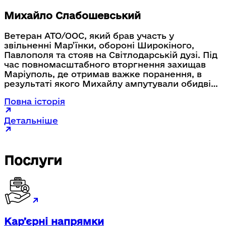
Михайло Слабошевський
Ветеран АТО/ООС, який брав участь у
звільненні Мар’їнки, обороні Широкіного,
Павлополя та стояв на Світлодарській дузі. Під
час повномасштабного вторгнення захищав
Маріуполь, де отримав важке поранення, в
результаті якого Михайлу ампутували обидві
кінцівки. Після реабілітації Михайло
Повна історія
повернувся до цивільного життя та працює
диспетчером у системі МВС диспетчером у
Детальніше
системі екстреної допомоги «112».
Послуги
Карʼєрні напрямки