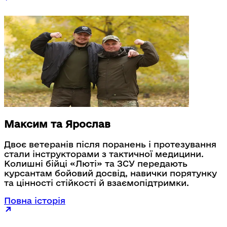
працював в університеті. До роботи в
університеті Євген служив сапером у складі
28-ї окремої механізованої бригади Збройних
сил України.
Максим та Ярослав
Двоє ветеранів після поранень і протезування
стали інструкторами з тактичної медицини.
Колишні бійці «Люті» та ЗСУ передають
курсантам бойовий досвід, навички порятунку
та цінності стійкості й взаємопідтримки.
Повна історія