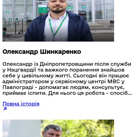
Олександр Шинкаренко
Олександр із Дніпропетровщини після служби
у Нацгвардії та важкого поранення знайшов
себе у цивільному житті. Сьогодні він працює
адміністратором у сервісному центрі МВС у
Павлограді - допомагає людям, консультує,
приймає іспити. Для нього ця робота - спосіб
залишатися корисним і служити суспільству
Повна історія
вже в новій ролі.