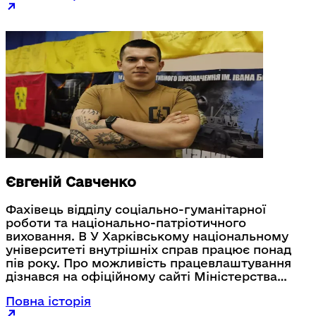
наслідки поранень і хворобу, продовжує
служити державі в команді сервісних центрів
МВС.
Євгеній Савченко
Фахівець відділу соціально-гуманітарної
роботи та національно-патріотичного
виховання. В У Харківському національному
університеті внутрішніх справ працює понад
пів року. Про можливість працевлаштування
дізнався на офіційному сайті Міністерства
внутрішніх справ України. Додатковим
Повна історія
поштовхом стала порада побратима, який уже