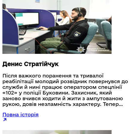
Денис Стратійчук
Після важкого поранення та тривалої
реабілітації молодий розвідник повернувся до
служби й нині працює оператором спецлінії
«102» у поліції Буковини. Захисник, який
заново вчився ходити й жити з ампутованою
рукою, довів незламність характеру. Тепер
його спокійний голос і вміння діяти в кризових
Повна історія
ситуаціях допомагають людям у найскладніші
моменти.