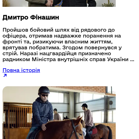
Дмитро Фінашин
Пройшов бойовий шлях від рядового до
офіцера, отримав надважке поранення на
фронті та, ризикуючи власним життям,
врятував побратима. Згодом повернувся у
стрій. Наразі нацгвардійця призначено
радником Міністра внутрішніх справ України з
питань ветеранської політики. Дмитро чітко
Повна історія
розуміє потреби військових та ветеранів. Він
опікується питаннями покращення реабілітації,
медичної та психологічної допомоги,
соціальної підтримки та працевлаштування