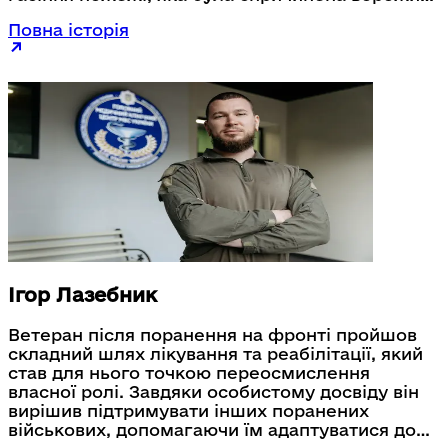
обстрілом рятувальники з’їхали з дороги, щоб
Повна історія
розминутись з колегами і наїхали на міну. Під
час вибуху Андрій втратив свою нижню
кінцівку. Після цього його чекало довге
лікування за кордоном, реабілітація,
повернення в Україну та згодом і на службу в
ДСНС.
Ігор Лазебник
Ветеран після поранення на фронті пройшов
складний шлях лікування та реабілітації, який
став для нього точкою переосмислення
власної ролі. Завдяки особистому досвіду він
вирішив підтримувати інших поранених
військових, допомагаючи їм адаптуватися до