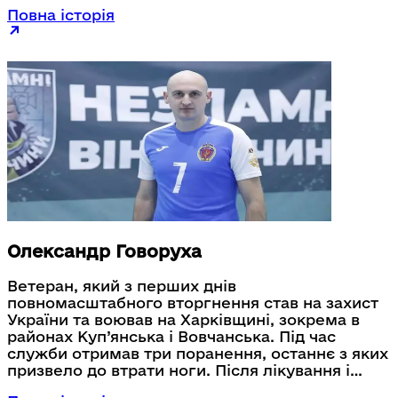
життя після травм. Сьогодні Ігор працює у
Повна історія
команді супровідників Головного медичного
клінічного центру МВС. Його історія про силу
прикладу, взаєморозуміння і готовність бути
поруч із тими, хто проходить шлях
відновлення.
Олександр Говоруха
Ветеран, який з перших днів
повномасштабного вторгнення став на захист
України та воював на Харківщині, зокрема в
районах Куп’янська і Вовчанська. Під час
служби отримав три поранення, останнє з яких
призвело до втрати ноги. Після лікування і
реабілітації він повернувся до служби в