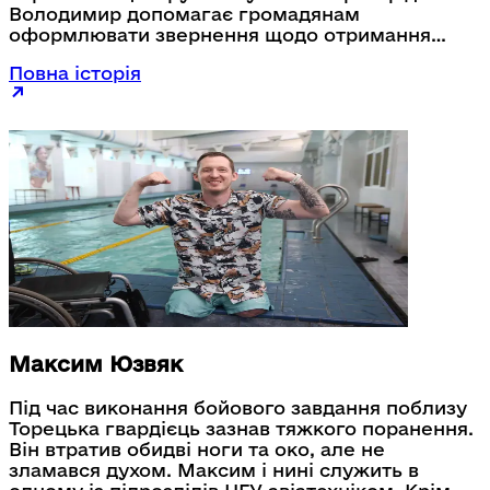
Володимир допомагає громадянам
оформлювати звернення щодо отримання
водійських посвідчень, реєстрації
Повна історія
транспортних засобів та видачі номерних
знаків.
Максим Юзвяк
Під час виконання бойового завдання поблизу
Торецька гвардієць зазнав тяжкого поранення.
Він втратив обидві ноги та око, але не
зламався духом. Максим і нині служить в