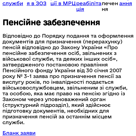
служби
я в ЗОЗ
ції в МРЦ
реабіліта
печен
ання
ція
ня
Пенсійне забезпечення
Відповідно до Порядку подання та оформлення
документів для призначення (перерахунку)
пенсій відповідно до Закону України «Про
пенсійне забезпечення осіб, звільнених з
військової служби, та деяких інших осіб»,
затвердженого постановою правління
Пенсійного фонду України від 30 січня 2007
року № 3-1 заява про призначення пенсії за
вислугу років, по інвалідності подається
військовослужбовцем, звільненим зі служби,
та особою, яка має право на пенсію згідно із
Законом через уповноважений орган
(структурний підрозділ), який здійснює
підготовку документів, необхідних для
призначення пенсій за останнім місцем
служби.
Бланк заяви