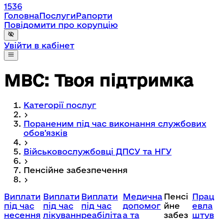
1536
Головна
Послуги
Рапорти
Повідомити про корупцію
Увійти в кабінет
МВС: Твоя підтримка
Категорії послуг
Пораненим під час виконання службових
обовʼязків
Військовослужбовці ДПСУ та НГУ
Пенсійне забезпечення
Виплати
Виплати
Виплати
Медична
Пенсі
Прац
під час
під час
під час
допомог
йне
евла
несення
лікуванн
реабіліта
а та
забез
штув