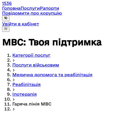
1536
Головна
Послуги
Рапорти
Повідомити про корупцію
Увійти в кабінет
МВС: Твоя підтримка
Категорії послуг
Послуги військовим
Медична допомога та реабілітація
Реабілітація
Іпотерапія
Гаряча лінія МВС