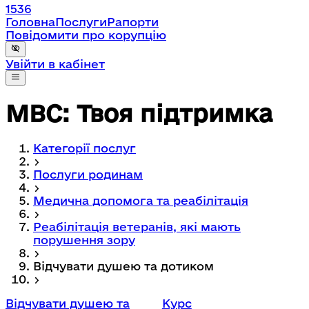
1536
Головна
Послуги
Рапорти
Повідомити про корупцію
Увійти в кабінет
МВС: Твоя підтримка
Категорії послуг
Послуги родинам
Медична допомога та реабілітація
Реабілітація ветеранів, які мають
порушення зору
Відчувати душею та дотиком
Відчувати душею та
Курс