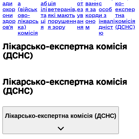
ади
а
аб
ція
от
ванн
с
ко-
охор
(військ
ілі
ветеранів,
ез
я за
особ
експер
они
ово-
та
які мають
ув
корд
и з
тна
здор
лікарсь
ці
порушенн
ан
оно
інвалі
комісія
ов'я
ка)
я
я зору
ня
м
дніст
(ДСНС)
комісія
ю
Лікарсько-експертна комісія
(ДСНС)
Лікарсько-експертна комісія
(ДСНС)
Лікарсько-експертна комісія (ДСНС)