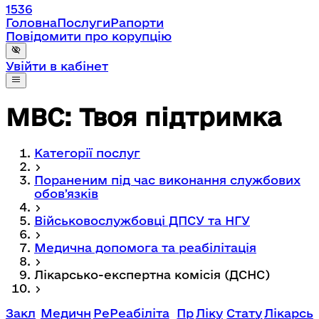
1536
Головна
Послуги
Рапорти
Повідомити про корупцію
Увійти в кабінет
МВС: Твоя підтримка
Категорії послуг
Пораненим під час виконання службових
обовʼязків
Військовослужбовці ДПСУ та НГУ
Медична допомога та реабілітація
Лікарсько-експертна комісія (ДСНС)
Закл
Медичн
Ре
Реабіліта
Пр
Ліку
Стату
Лікарсь