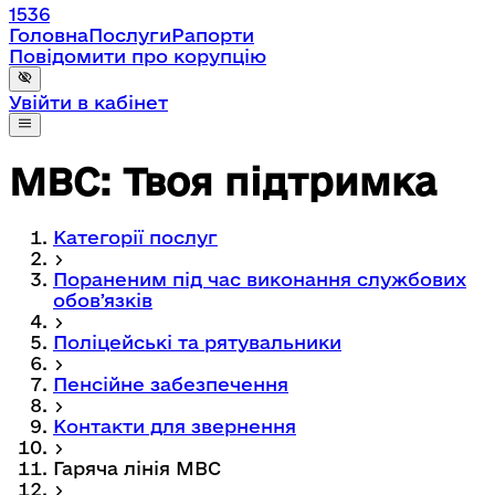
1536
Головна
Послуги
Рапорти
Повідомити про корупцію
Увійти в кабінет
МВС: Твоя підтримка
Категорії послуг
Пораненим під час виконання службових
обовʼязків
Поліцейські та рятувальники
Пенсійне забезпечення
Контакти для звернення
Гаряча лінія МВС