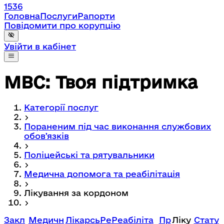
1536
Головна
Послуги
Рапорти
Повідомити про корупцію
Увійти в кабінет
МВС: Твоя підтримка
Категорії послуг
Пораненим під час виконання службових
обовʼязків
Поліцейські та рятувальники
Медична допомога та реабілітація
Лікування за кордоном
Закл
Медичн
Лікарсь
Ре
Реабіліта
Пр
Ліку
Стату