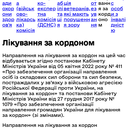
ади
а
ко-
аб
ція
от
ванн
с
охор
(військ
експер
ілі
ветеранів,
ез
я за
особ
они
ово-
тна
та
які мають
ув
корд
и з
здор
лікарсь
комісія
ці
порушенн
ан
оно
інвалі
ов'я
ка)
(ДСНС)
я
я зору
ня
м
дніст
комісія
ю
Лікування за кордоном
Направлення на лікування за кордон на цей час
відбувається згідно постанови Кабінету
Міністрів України від 05 квітня 2022 року № 411
«Про забезпечення організації направлення
осіб із складових сил оборони та сил безпеки,
постраждалих у зв’язку з військовою агресією
Російської Федерації проти України, на
лікування за кордон» та постанови Кабінету
Міністрів України від 27 грудня 2017 року №
1079 «Про забезпечення організації
направлення громадян України для лікування
за кордон» (зі змінами).
Направлення на лікування за кордон