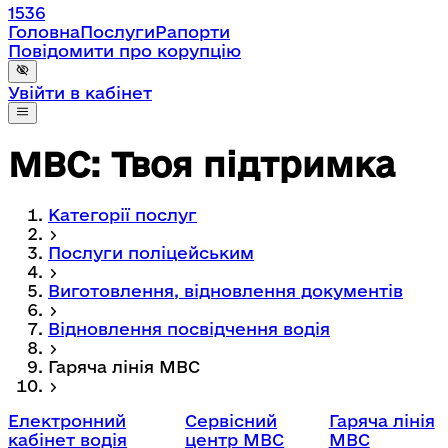
1536
Головна
Послуги
Рапорти
Повідомити про корупцію
Увійти в кабінет
МВС: Твоя підтримка
Категорії послуг
Послуги поліцейським
Виготовлення, відновлення документів
Відновлення посвідчення водія
Гаряча лінія МВС
Електронний
Сервісний
Гаряча лінія
кабінет водія
центр МВС
МВС