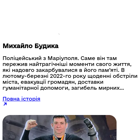
Шатіло здійснює підкорення Кіліманджаро –
найвищого гірського масиву Африки (5895 м
над рівнем моря)
Михайло Будика
Поліцейський з Маріуполя. Саме він там
пережив найтрагічніші моменти свого життя,
які надовго закарбувалися в його пам’яті. В
лютому-березні 2022-го року щоденні обстріли
міста, евакуації громадян, доставки
гуманітарної допомоги, загибель мирних
жителів та своє поранення. 28-річний Михайло
Повна історія
Будика розповів про свою особисту мотивацію.
Старший лейтенант поліції прагне бути
першим і цим подавати приклад іншим
ветеранам, які проходять службу або які
звільнились в запас, що життя тільки
розпочинається.