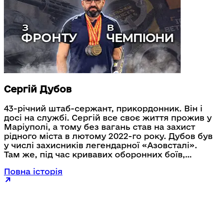
Сергій Дубов
43-річний штаб-сержант, прикордонник. Він і
досі на службі. Сергій все своє життя прожив у
Маріуполі, а тому без вагань став на захист
рідного міста в лютому 2022-го року. Дубов був
у числі захисників легендарної «Азовсталі».
Там же, під час кривавих оборонних боїв,
отримав тяжке поранення і як наслідок втратив
Повна історія
око та частину руку. Нині прикордонник
проходить складну процедуру реабілітації.
Сергій активно пропагує спорт і мотивує
займатися цим своїх побратимів.