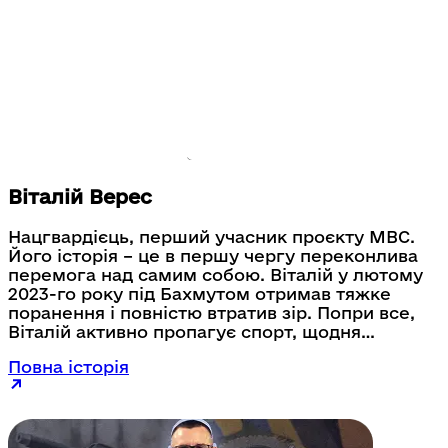
Віталій Верес
Нацгвардієць, перший учасник проєкту МВС.
Його історія – це в першу чергу переконлива
перемога над самим собою. Віталій у лютому
2023-го року під Бахмутом отримав тяжке
поранення і повністю втратив зір. Попри все,
Віталій активно пропагує спорт, щодня
тренується. У жовтні 2024-го у Мадриді в
Повна історія
складі української команди ветеранів упевнено
виборов кілька золотих медалей та став
рекордсменом України.