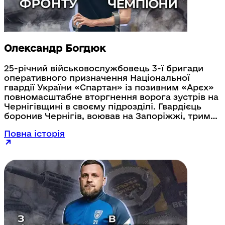
Олександр Богдюк
25-річний військовослужбовець 3-ї бригади
оперативного призначення Національної
гвардії України «Спартан» із позивним «Арєх»
повномасштабне вторгнення ворога зустрів на
Чернігівщині в своєму підрозділі. Гвардієць
боронив Чернігів, воював на Запоріжжі, тримав
оборону біля Роботиного. Під час виконання
Повна історія
бойового завдання отримав мінно-вибухову
поранення. У результаті лишився кінцівки
ноги. Ветеран не втрачає сили духу, активно
пропагує спорт, бере участь у різноманітних
спортивних змаганнях. «Спорт дає багато
емоцій. Тому треба більше позитивних думок,
більше спілкування і треба багато працювати
над собою в першу чергу». – ділиться своїми
спортивними емоціями гвардієць.