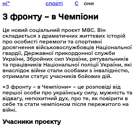
ні”
спорті
С
они
З фронту – в Чемпіони
Це новий соціальний проєкт МВС. Він
складається з драматичних життєвих історій
про особисті перемоги та спортивні
досягнення військовослужбовців Національної
гвардії, Державної прикордонної служби
України, Збройних сил України, рятувальників
та працівників Національної поліції України, які
внаслідок війни стали особами з інвалідністю,
отримали статус учасників бойових дій.
«З фронту – в Чемпіони» – це розповіді від
першої особи про українську силу, мужність та
відвагу, непохитний дух, про те, як повірити в
себе та стати чемпіоном після пережитого на
війні.
Учасники проєкту