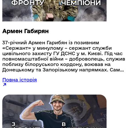
пережили на фронті, змогли завдяки спорту
соціалізуватися, знайшли нових друзів, у
змаганнях відчули атмосферу енергії та
отримували заряд лише позитивних емоцій.
Армен Габирян
37-річний Армен Гарибян із позивним
«Сержант» у минулому – сержант служби
цивільного захисту ГУ ДСНС у м. Києві. Під час
повномасштабної війни – доброволець, служив
поблизу білоруського кордону, воював на
Донецькому та Запорізькому напрямках. Саме
під час контрнаступу, рятуючи товариша,
Повна історія
Армен підірвався на протипіхотній міні та
втратив частину ноги. Армен Гарибян пройшов
реабілітацію. Він упевнений, що кожному
ветерану, хто отримав такі тяжкі поранення –
варто знаходити власну мотивацію та рухатися
далі. «Спорт це класна штука. Він адаптує
ветерана, мотивує ставати кращим. Щоби не
сталося із твоїм тілом – ти продовжуєш дух
бійця» - говорить Армен Гарибян.