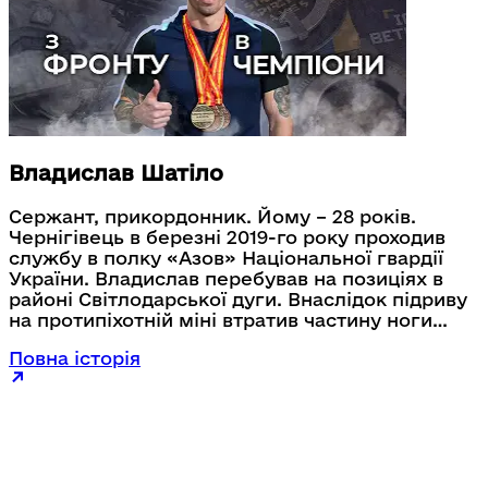
Владислав Шатіло
Сержант, прикордонник. Йому – 28 років.
Чернігівець в березні 2019-го року проходив
службу в полку «Азов» Національної гвардії
України. Владислав перебував на позиціях в
районі Світлодарської дуги. Внаслідок підриву
на протипіхотній міні втратив частину ноги
нижче коліна та користується протезом. Він
Повна історія
пройшов реабілітацію й досі перебуває на
військовій службі. Прикордонник активно
займається спортом. Бігає трейлові дистанції
від 5-ти до 50-ти кілометрів. Владислав також
регулярний учасник різних міжнародних
змагань для ветеранів. У цей час, у складі
команди українських ветеранів, сержант