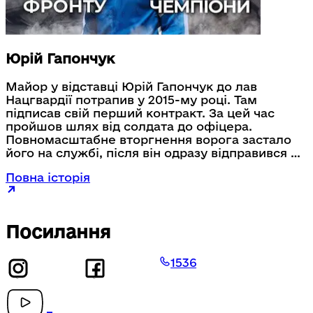
Юрій Гапончук
Майор у відставці Юрій Гапончук до лав
Нацгвардії потрапив у 2015-му році. Там
підписав свій перший контракт. За цей час
пройшов шлях від солдата до офіцера.
Повномасштабне вторгнення ворога застало
його на службі, після він одразу відправився на
схід України. Юрій був командиром роти
Повна історія
оперативного призначення 50-го полку ім.
полковника Семена Височана Національної
гвардії України. Поранення отримав виконуючи
бойове завдання в Луганській області в
Посилання
Серебрянському лісництві. «Під час
слідування на точку інструктажу особового
1536
складу на позиції, наступив на протипіхотну
міну «Пелюстка». Внаслідок чого у мене
відірвало половину стопи» – згадує той день
Юрій.