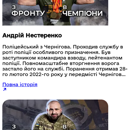
Андрій Нестеренко
Поліцейський з Чернігова. Проходив службу в
роті поліції особливого призначення. Був
заступником командира взводу, лейтенантом
поліції. Повномасштабне вторгнення ворога
застало його на службі. Поранення отримав 28-
го лютого 2022-го року у передмісті Чернігова,
захищаючи рідне місто від ворога. Позиції
Повна історія
захисників російські окупанти обстріляні
реактивними системами залпового вогню
«Смерч». Тоді четверо поліцейських-колег
Андрія загинуло, а він сам отримав тяжкі
поранення. Рік проходив реабілітацію. Ветеран
брав участь у збірній команді, що
представляла Україну в Іспанії. Андрій
Нестеренко вважає, що головне, аби ветерани,
особливо після поранень, після того, що вони