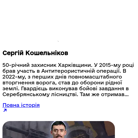
Сергій Кошельніков
50-річний захисник Харківщини. У 2015-му році
брав участь в Антитерористичній операції. В
2022-му, з перших днів повномасштабного
вторгнення ворога, став до оборони рідної
землі. Гвардієць виконував бойові завдання в
Серебрянському лісництві. Там же отримав
кілька контузій та страшне поранення. В
Повна історія
результаті – рядовий Сергій Кошельніков
залишився без ніг. Попри страшне поранення
Сергій залишається невичерпним оптимістом,
регулярно займається спортом, має значні
чемпіонські досягнення.