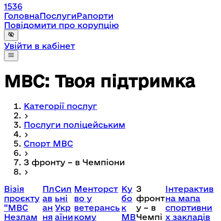
1536
Головна
Послуги
Рапорти
Повідомити про корупцію
Увійти в кабінет
МВС: Твоя підтримка
Категорії послуг
Послуги поліцейським
Спорт МВС
З фронту – в Чемпіони
Візія
Пл
Сил
Менторст
Ку
З
Інтерактив
проєкту
ав
ьні
во у
бо
фронт
на мапа
“МВС
ан
Укр
ветерансь
к
у – в
спортивни
Незлам
ня
аїни
кому
МВ
Чемпі
х закладів