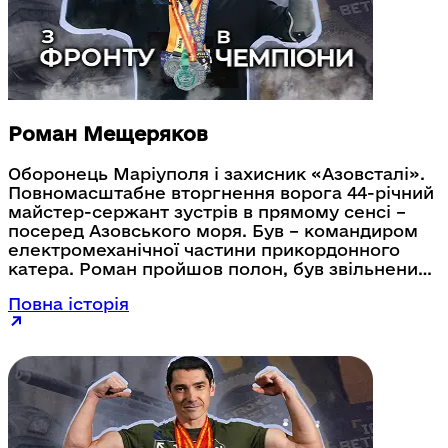
Роман Мещеряков
Оборонець Маріуполя і захисник «Азовсталі».
Повномасштабне вторгнення ворога 44-річний
майстер-сержант зустрів в прямому сенсі –
посеред Азовського моря. Був – командиром
електромеханічної частини прикордонного
катера. Роман пройшов полон, був звільнений.
Унаслідок важких поранень втратив частину
Повна історія
руки. Роман Мещеряков займається трішки
більше, ніж півроку, але вже має певні
досягнення. Брав участь в змаганнях
української ветеранської команди, що
проходили в жовтні 2024-го року в Іспанії. Там
Роман виборов золото в категорії «ейрбайк».