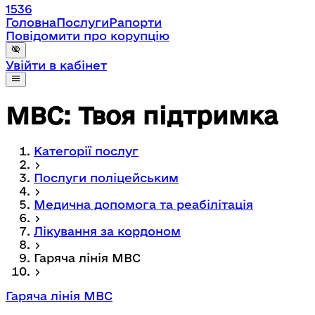
1536
Головна
Послуги
Рапорти
Повідомити про корупцію
Увійти в кабінет
МВС: Твоя підтримка
Категорії послуг
Послуги поліцейським
Медична допомога та реабілітація
Лікування за кордоном
Гаряча лінія МВС
Гаряча лінія МВС